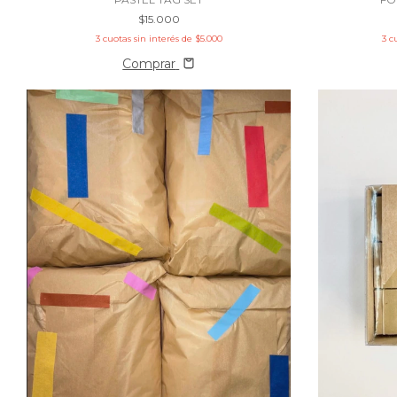
$15.000
3
cuotas sin interés de
$5.000
3
c
Comprar