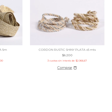
A 5m
CORDON RUSTIC SHINY PLATA x5 mts
$6.200
600
3
cuotas sin interés de
$2.066,67