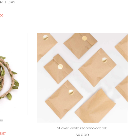
IRTHDAY
000
as
Sticker vinilo redondo oro x18
6,67
$6.000