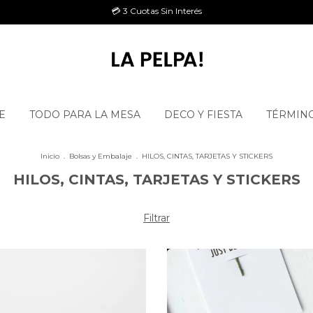
💳 3 Cuotas Sin Interés
E
TODO PARA LA MESA
DECO Y FIESTA
TÉRMINO
Inicio
.
Bolsas y Embalaje
.
HILOS, CINTAS, TARJETAS Y STICKERS
HILOS, CINTAS, TARJETAS Y STICKERS
Filtrar