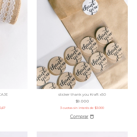
CAJE
sticker thank you Kraft x50
$9.000
6,67
3
cuotas sin interés de
$3.000