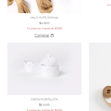
3
c
HILO YUTE X10mts
$4.500
3
cuotas sin interés de
$1.500
CINTA PUNTILLITA
$9.000
3
cuotas sin interés de
$3.000