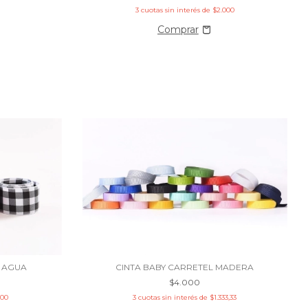
3
cuotas sin interés de
$2.000
CINTA BABY CARRETEL MADERA
E AGUA
$4.000
3
cuotas sin interés de
$1.333,33
500