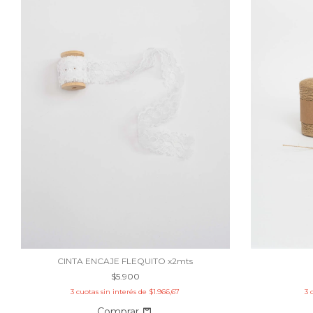
CINTA ENCAJE FLEQUITO x2mts
$5.900
3
cuotas sin interés de
$1.966,67
3