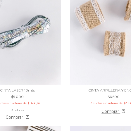
CINTA LASER 10mts
CINTA ARPILLERA Y EN
$5.000
$6.500
otas sin interés de
$1.666,67
3
cuotas sin interés de
$2.16
3 colores
Comprar
Comprar