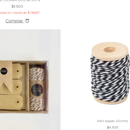
$3.500
uotas sin interés de
$1.166,67
Comprar
Mini baker x10mts
$4.100