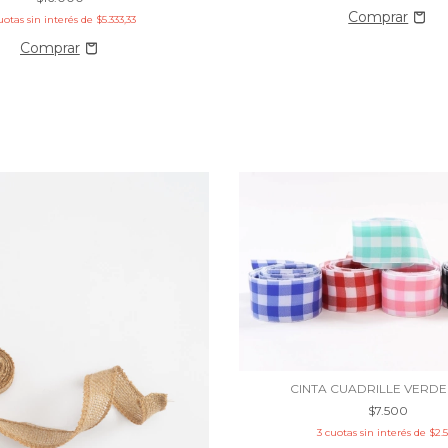
uotas sin interés de
$5.333,33
CINTA CUADRILLE VERD
$7.500
3
cuotas sin interés de
$2.