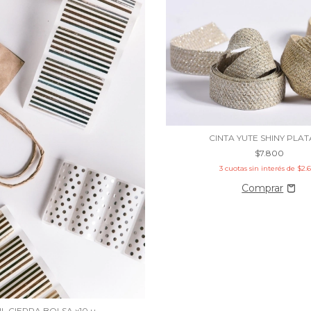
CINTA YUTE SHINY PLAT
$7.800
3
cuotas sin interés de
$2.
IL CIERRA BOLSA x10 u