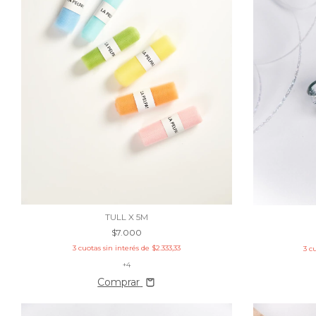
TULL X 5M
$7.000
3
cuotas sin interés de
$2.333,33
3
cu
+4
Comprar