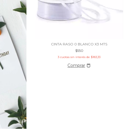
CINTA RASO 0 BLANCO X3 MTS
$550
3
cuotas sin interés de
$183,33