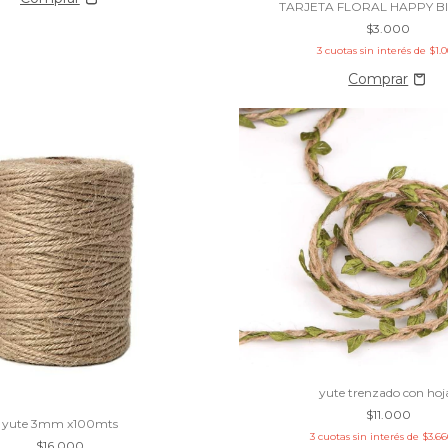
TARJETA FLORAL HAPPY B
$3.000
3
cuotas sin interés de
$1.
yute trenzado con hoj
$11.000
yute 3mm x100mts
3
cuotas sin interés de
$3.66
$16.000