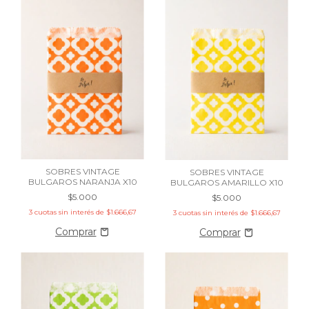
SOBRES VINTAGE
SOBRES VINTAGE
BULGAROS NARANJA X10
BULGAROS AMARILLO X10
$5.000
$5.000
3
cuotas sin interés de
$1.666,67
3
cuotas sin interés de
$1.666,67