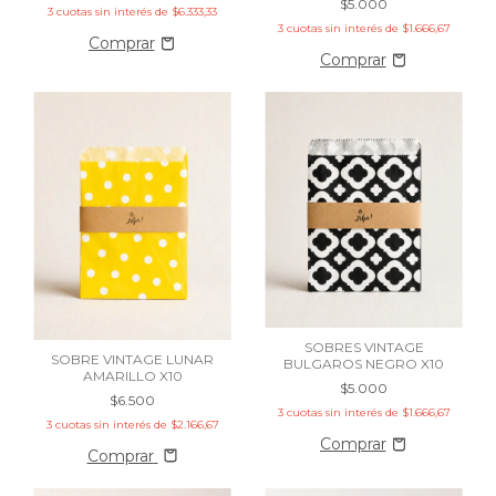
$5.000
3
cuotas sin interés de
$6.333,33
3
cuotas sin interés de
$1.666,67
SOBRES VINTAGE
SOBRE VINTAGE LUNAR
BULGAROS NEGRO X10
AMARILLO X10
$5.000
$6.500
3
cuotas sin interés de
$1.666,67
3
cuotas sin interés de
$2.166,67
Comprar