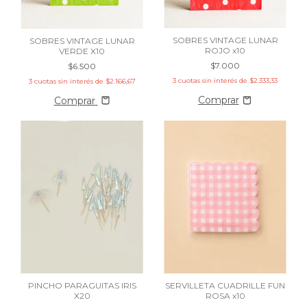
SOBRES VINTAGE LUNAR
SOBRES VINTAGE LUNAR
ROJO x10
VERDE X10
$7.000
$6.500
3
cuotas sin interés de
$2.333,33
3
cuotas sin interés de
$2.166,67
Comprar
PINCHO PARAGUITAS IRIS
SERVILLETA CUADRILLE FUN
X20
ROSA x10