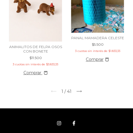
PANAL MAMADERA CELESTE
$5.500
ANIMALITOS DE FELPA OSOS
3
cuotas sin interés de
$1.833,33
CON BONETE
$11.500
3
cuotas sin interés de
$3.833,33
Comprar
1
/
41