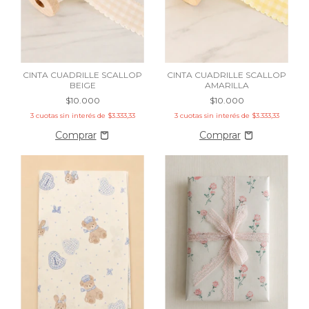
CINTA CUADRILLE SCALLOP
CINTA CUADRILLE SCALLOP
BEIGE
AMARILLA
$10.000
$10.000
3
cuotas sin interés de
$3.333,33
3
cuotas sin interés de
$3.333,33