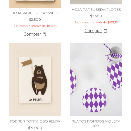
HOJA PAPEL SEDA FLORES
HOJA PAPEL SEDA SWEET
$2.500
$2.500
3
cuotas sin interés de
$833,33
3
cuotas sin interés de
$833,33
TOPPER TORTA OSO FELPA
PLATOS ROMBOS VIOLETA
x10
$19.000