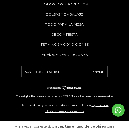
TODOS LOS PRODUCTOS
BOLSAS Y EMBALAJE
TODO PARA LA MESA
DECO Y FIESTA
TÉRMINOS Y CONDICIONES
ENVÍOS Y DEVOLUCIONES
Copyright Papelera avellaneda - 2026. Todos los derechos reservados.
Defensa de las y los consumidores. Para reclamos
ingresá acá.
Botón de arrepentimiento
Al navegar por este sitio
aceptás el uso de cookies
para