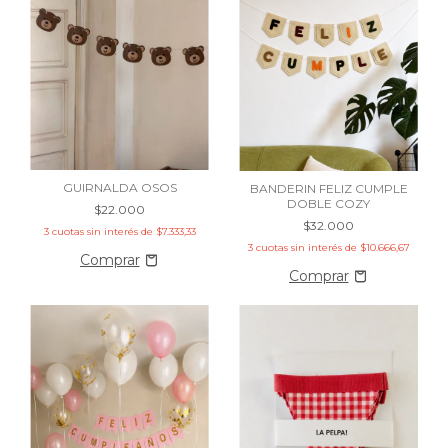
GUIRNALDA OSOS
BANDERIN FELIZ CUMPLE
DOBLE COZY
$22.000
$32.000
3
cuotas sin interés de
$7.333,33
3
cuotas sin interés de
$10.666,67