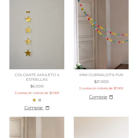
COLGANTE AMULETO 4
MINI GUIRNALDITA FUN
ESTRELLAS
$21.000
$6.000
3
cuotas sin interés de
$7.000
3
cuotas sin interés de
$2.000
Comprar