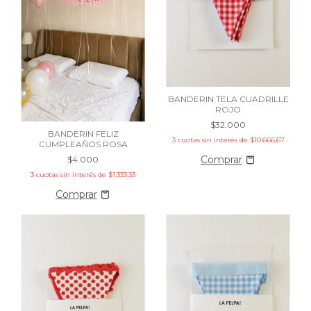
BANDERIN TELA CUADRILLE
ROJO
$32.000
BANDERIN FELIZ
3
cuotas sin interés de
$10.666,67
CUMPLEAÑOS ROSA
$4.000
3
cuotas sin interés de
$1.333,33