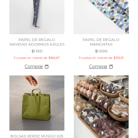
PAPEL DE REGALO
PAPEL DE REGALO
MANCHITAS
NAVIDAD ADORNOS AZULES
$1.000
$1.100
3
cuotas sin interés de
$333,33
3
cuotas sin interés de
$366,67
BOLSAS VERDE MUSGO X25