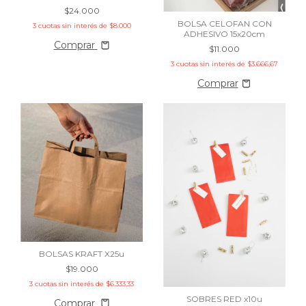
$24.000
BOLSA CELOFAN CON
3
cuotas sin interés de
$8.000
ADHESIVO 15x20cm
Comprar
$11.000
3
cuotas sin interés de
$3.666,67
BOLSAS KRAFT X25u
$19.000
3
cuotas sin interés de
$6.333,33
SOBRES RED x10u
Comprar