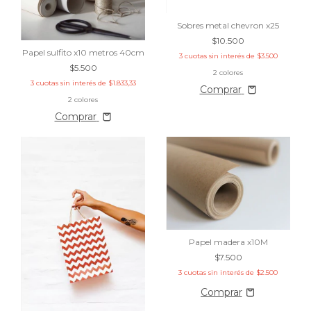
Sobres metal chevron x25
$10.500
Papel sulfito x10 metros 40cm
3
cuotas sin interés de
$3.500
$5.500
2 colores
3
cuotas sin interés de
$1.833,33
Comprar
2 colores
Comprar
Papel madera x10M
$7.500
3
cuotas sin interés de
$2.500