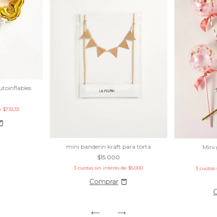
toinflables
de
$733,33
mini banderin kraft para torta
Mini
$15.000
3
cuotas sin interés de
$5.000
3
cuotas 