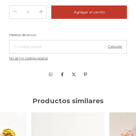
Cambiar CP
Entregas para el CP:
Medios de envío
Calcular
No sé mi código postal
Productos similares