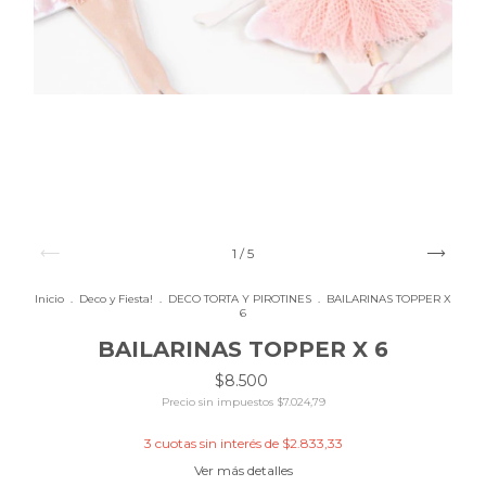
1
/
5
Inicio
.
Deco y Fiesta!
.
DECO TORTA Y PIROTINES
.
BAILARINAS TOPPER X
6
BAILARINAS TOPPER X 6
$8.500
Precio sin impuestos
$7.024,79
3
cuotas sin interés de
$2.833,33
Ver más detalles