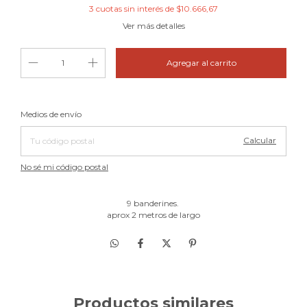
3
cuotas sin interés de
$10.666,67
Ver más detalles
Cambiar CP
Entregas para el CP:
Medios de envío
Calcular
No sé mi código postal
9 banderines.
aprox 2 metros de largo
Productos similares