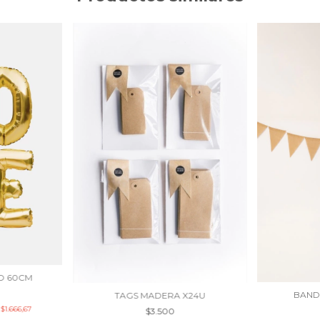
O 60CM
BAND
TAGS MADERA X24U
e
$1.666,67
$3.500