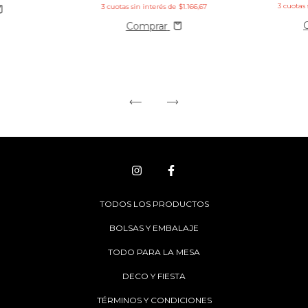
3
cuotas 
3
cuotas sin interés de
$1.166,67
Comprar
TODOS LOS PRODUCTOS
BOLSAS Y EMBALAJE
TODO PARA LA MESA
DECO Y FIESTA
TÉRMINOS Y CONDICIONES