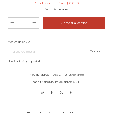
3
cuotas sin interés de
$10.000
Ver más detalles
Cambiar CP
Entregas para el CP:
Medios de envío
Calcular
No sé mi código postal
Medida aproximada 2 metros de largo
cada triangulo mide aprox 15 x 19