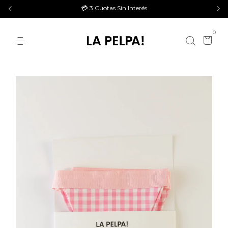
💳 3 Cuotas Sin Interés
0