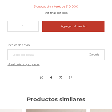
3
cuotas sin interés de
$10.000
Ver más detalles
Cambiar CP
Entregas para el CP:
Medios de envío
Calcular
No sé mi código postal
Productos similares