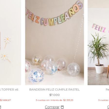
 TOPPER x6
Fe
BANDERIN FELIZ CUMPLE PASTEL
$7.000
$2.666,67
3
cuotas 
3
cuotas sin interés de
$2.333,33