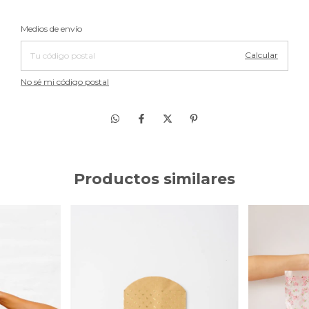
Cambiar CP
Entregas para el CP:
Medios de envío
Calcular
No sé mi código postal
Productos similares