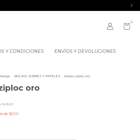
0
S Y CONDICIONES
ENVÍOS Y DEVOLUCIONES
balaje
.
BOLSAS, SOBRES Y PAPELES
.
bolsas ziploc oro
ziploc oro
os
$495,87
és de
$200