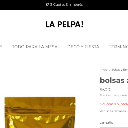
💳 3 Cuotas Sin Interés
E
TODO PARA LA MESA
DECO Y FIESTA
TÉRMINO
Inicio
.
Bolsas y Em
bolsas 
$600
Precio sin impuest
3
cuotas sin inter
Ver más detalles
tamaño