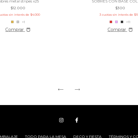
obres metal stripes x25
SOBRES CON BASE CO
$12.000
$300
uotas sin interés de
$4.000
3
cuotas sin interés de
$1
+1
+11
Comprar
Comprar
EMBALAJE
TODO PARA LA MESA
DECO Y FIESTA
TÉRMINOS Y C