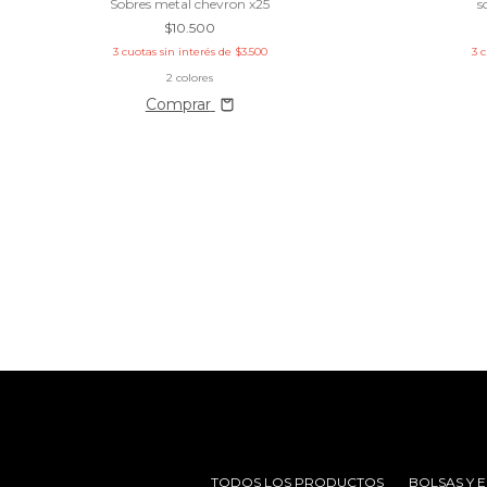
Sobres metal chevron x25
s
$10.500
3
cuotas sin interés de
$3.500
3
c
2 colores
Comprar
TODOS LOS PRODUCTOS
BOLSAS Y 