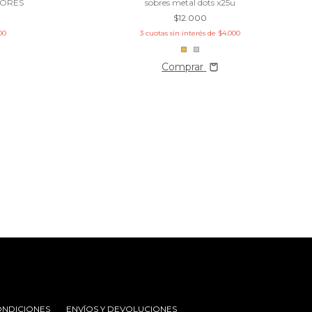
LORES
sobres metal dots x25u
$12.000
00
3
cuotas sin interés de
$4.000
Comprar
ONDICIONES
ENVÍOS Y DEVOLUCIONES