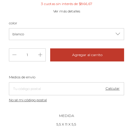
3
cuotas sin interés de
$866,67
Ver más detalles
color
Cambiar CP
Entregas para el CP:
Medios de envío
Calcular
No sé mi código postal
MEDIDA
5,5 X 11 X 5,5