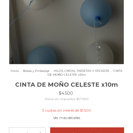
Inicio
.
Bolsas y Embalaje
.
HILOS, CINTAS, TARJETAS Y STICKERS
.
CINTA
DE MOÑO CELESTE x10m
CINTA DE MOÑO CELESTE x10m
$4.500
Precio sin impuestos
$3.719,01
3
cuotas sin interés de
$1.500
Ver más detalles