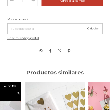
Cambiar CP
Entregas para el CP:
Medios de envío
Calcular
No sé mi código postal
Productos similares