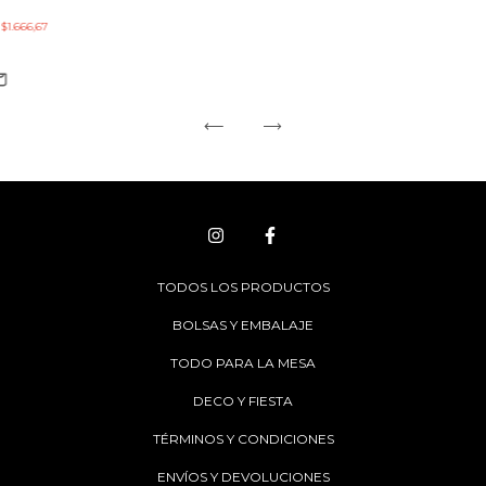
e
$1.666,67
TODOS LOS PRODUCTOS
BOLSAS Y EMBALAJE
TODO PARA LA MESA
DECO Y FIESTA
TÉRMINOS Y CONDICIONES
ENVÍOS Y DEVOLUCIONES