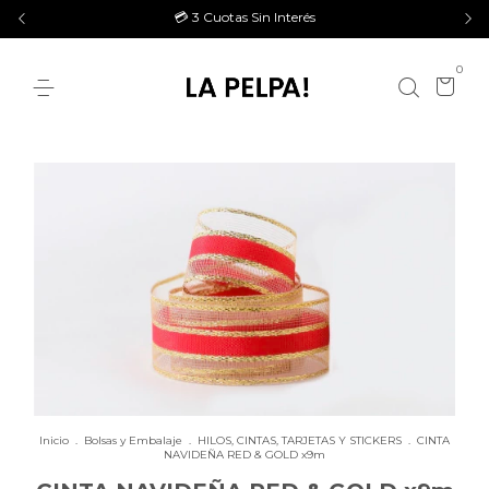
💳 3 Cuotas Sin Interés
0
Inicio
.
Bolsas y Embalaje
.
HILOS, CINTAS, TARJETAS Y STICKERS
.
CINTA
NAVIDEÑA RED & GOLD x9m