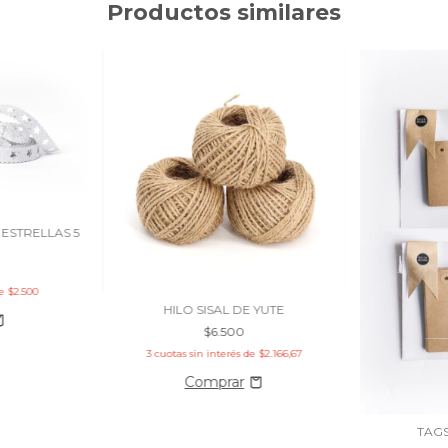
Productos similares
ESTRELLAS 5
de
$2.500
HILO SISAL DE YUTE
$6.500
3
cuotas sin interés de
$2.166,67
TAG