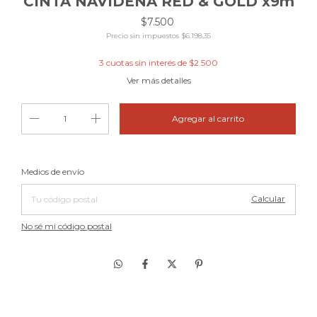
CINTA NAVIDEÑA RED & GOLD x9m
$7.500
Precio sin impuestos
$6.198,35
3
cuotas sin interés de
$2.500
Ver más detalles
Cambiar CP
Entregas para el CP:
Medios de envío
Calcular
No sé mi código postal