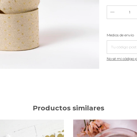
Entregas para el
Medios de envío
No sé mi código p
Productos similares