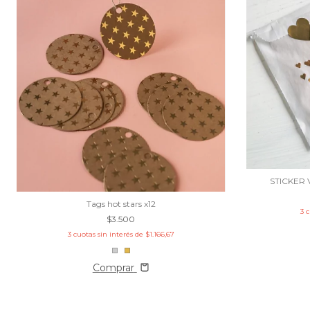
STICKER
Tags hot stars x12
3
c
$3.500
3
cuotas sin interés de
$1.166,67
Comprar