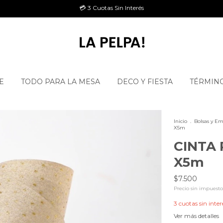
💳 3 Cuotas Sin Interés
E
TODO PARA LA MESA
DECO Y FIESTA
TÉRMINO
Inicio
.
Bolsas y Em
X5m
CINTA 
X5m
$7.500
Precio sin impuest
3
cuotas sin inter
Ver más detalles