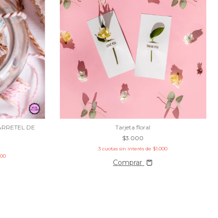
RRETEL DE
Tarjeta floral
$3.000
3
cuotas sin interés de
$1.000
500
Comprar