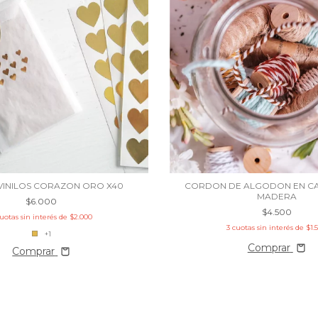
 VINILOS CORAZON ORO X40
CORDON DE ALGODON EN CA
MADERA
$6.000
$4.500
uotas sin interés de
$2.000
3
cuotas sin interés de
$1.
+1
Comprar
Comprar