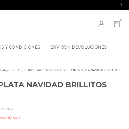
0
S Y CONDICIONES
ENVÍOS Y DEVOLUCIONES
balaje
.
HILOS, CINTAS, TARJETAS Y STICKERS
.
CINTA PLATA NAVIDAD BRILLITOS
PLATA NAVIDAD BRILLITOS
os
$6.198,35
és de
$2.500