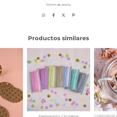
10mm de ancho
Productos similares
Elasticos shiny x 10 metros
CORDON DE 