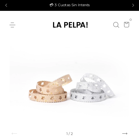
💳 3 Cuotas Sin Interés
0
1
/
2