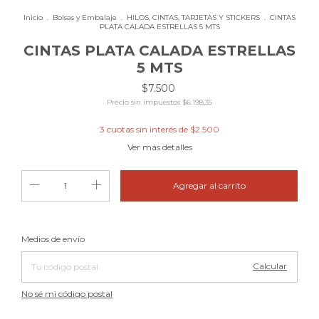
Inicio
.
Bolsas y Embalaje
.
HILOS, CINTAS, TARJETAS Y STICKERS
.
CINTAS
PLATA CALADA ESTRELLAS 5 MTS
CINTAS PLATA CALADA ESTRELLAS
5 MTS
$7.500
Precio sin impuestos
$6.198,35
3
cuotas sin interés de
$2.500
Ver más detalles
Cambiar CP
Entregas para el CP:
Medios de envío
Calcular
No sé mi código postal