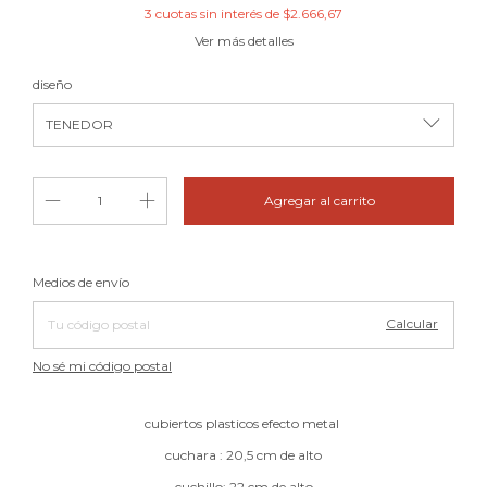
3
cuotas sin interés de
$2.666,67
Ver más detalles
diseño
Cambiar CP
Entregas para el CP:
Medios de envío
Calcular
No sé mi código postal
cubiertos plasticos efecto metal
cuchara : 20,5 cm de alto
cuchillo: 22 cm de alto