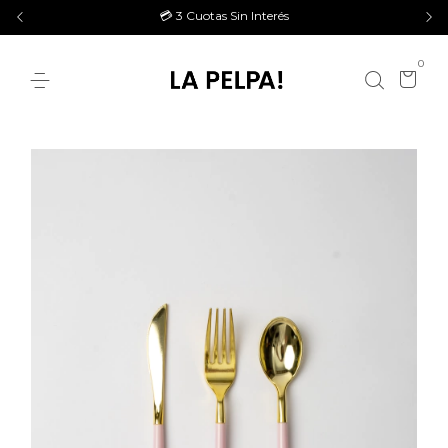
💳 3 Cuotas Sin Interés
0