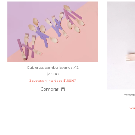
Cubiertos bambu lavanda x12
$3.500
3
cuotas sin interés de
$1.166,67
Comprar
tened
3
cu