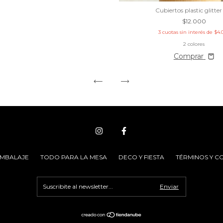
Cubiertos plastic glitter
$12.000
3
cuotas sin interés de
$4.
2 colores
Comprar
EMBALAJE
TODO PARA LA MESA
DECO Y FIESTA
TÉRMINOS Y C