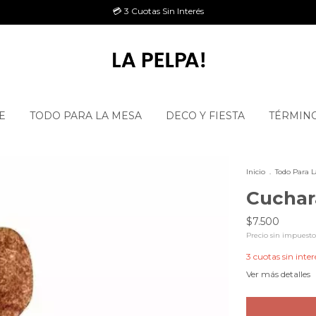
💳 3 Cuotas Sin Interés
E
TODO PARA LA MESA
DECO Y FIESTA
TÉRMINO
Inicio
.
Todo Para 
Cuchara
$7.500
Precio sin impuest
3
cuotas sin inter
Ver más detalles