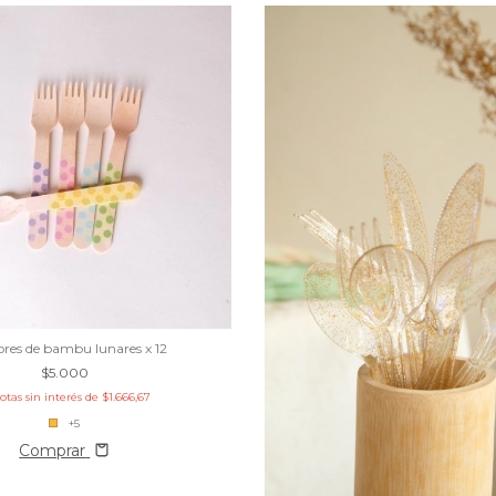
ores de bambu lunares x 12
$5.000
otas sin interés de
$1.666,67
+5
Comprar