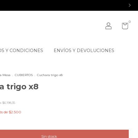
0
S Y CONDICIONES
ENVÍOS Y DEVOLUCIONES
La Mesa
.
CUBIERTOS
.
Cuchara trigo x8
 trigo x8
os
$6.198,35
és de
$2.500