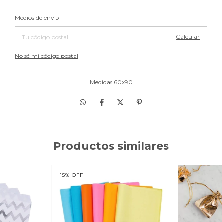
Cambiar CP
Entregas para el CP:
Medios de envío
Calcular
No sé mi código postal
Medidas 60x90
Productos similares
15
%
OFF