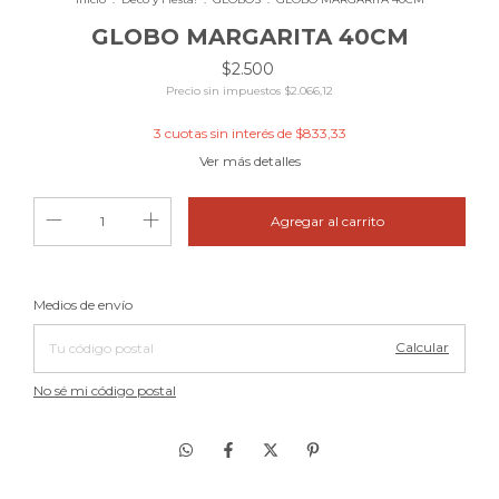
GLOBO MARGARITA 40CM
$2.500
Precio sin impuestos
$2.066,12
3
cuotas sin interés de
$833,33
Ver más detalles
Cambiar CP
Entregas para el CP:
Medios de envío
Calcular
No sé mi código postal