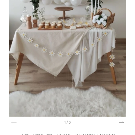
1
/
3
Inicio
.
Deco y Fiesta!
.
GLOBOS
.
GLOBO MARGARITA 40CM