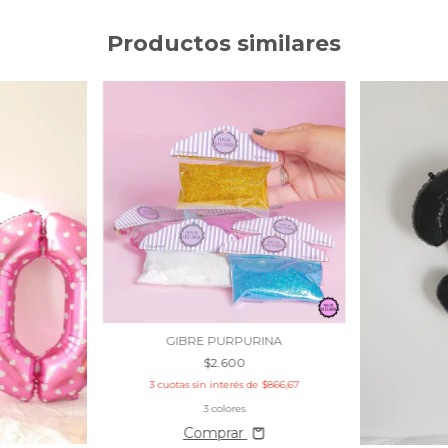
Productos similares
GIBRE PURPURINA
$2.600
3
cuotas sin interés de
$866,67
3 colores
Comprar