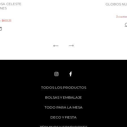
SA CELESTE
GLOBOS NU
NES
3
cuotas
de
$833,33
TODOS LOS PRODUCTOS
BOLSAS Y EMBALAJE
TODO PARA LA MESA
DECO Y FIESTA