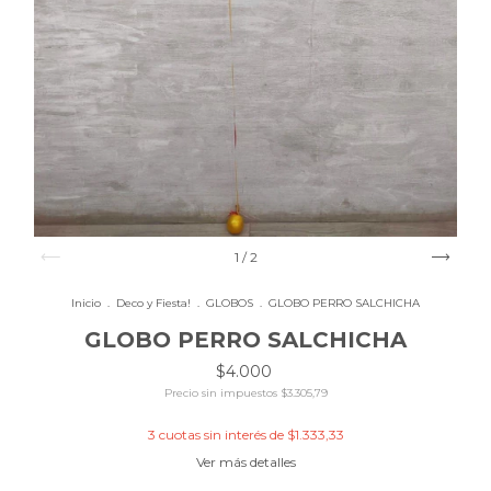
1
/
2
Inicio
.
Deco y Fiesta!
.
GLOBOS
.
GLOBO PERRO SALCHICHA
GLOBO PERRO SALCHICHA
$4.000
Precio sin impuestos
$3.305,79
3
cuotas sin interés de
$1.333,33
Ver más detalles