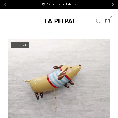
💳 3 Cuotas Sin Interés
0
Sin stock