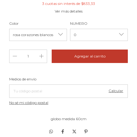
3
cuotas sin interés de
$833,33
Ver más detalles
Color
NUMERO
Cambiar CP
Entregas para el CP:
Medios de envío
Calcular
No sé mi código postal
globo medida 60cm