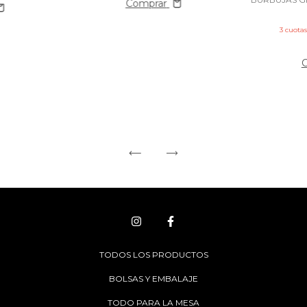
Comprar
3
cuotas
TODOS LOS PRODUCTOS
BOLSAS Y EMBALAJE
TODO PARA LA MESA