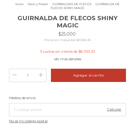
Inicio
.
Deco y Fiesta!
.
GUIRNALDAS DE FLECOS
.
GUIRNALDA DE
FLECOS SHINY MAGIC
GUIRNALDA DE FLECOS SHINY
MAGIC
$25.000
Precio sin impuestos
$20.661,16
3
cuotas sin interés de
$8.333,33
Ver más detalles
Cambiar CP
Entregas para el CP:
Medios de envío
Calcular
No sé mi código postal