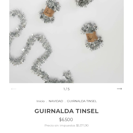
1
/
5
Inicio
.
NAVIDAD
.
GUIRNALDA TINSEL
GUIRNALDA TINSEL
$6.500
Precio sin impuestos
$5.371,90