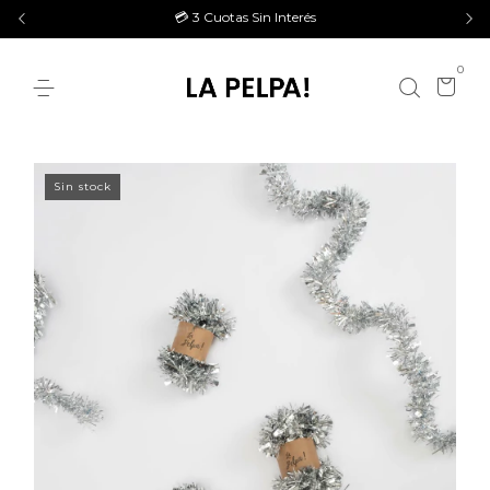
💳 3 Cuotas Sin Interés
0
Sin stock