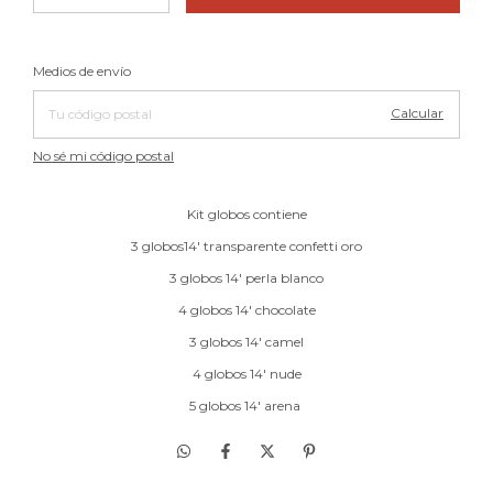
Cambiar CP
Entregas para el CP:
Medios de envío
Calcular
No sé mi código postal
Kit globos contiene
3 globos14' transparente confetti oro
3 globos 14' perla blanco
4 globos 14' chocolate
3 globos 14' camel
4 globos 14' nude
5 globos 14' arena