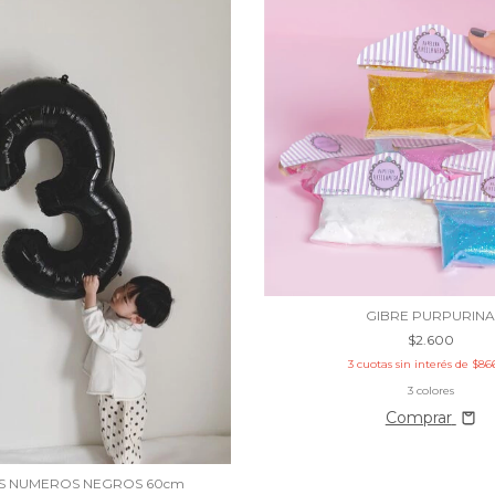
GIBRE PURPURIN
$2.600
3
cuotas sin interés de
$86
3 colores
Comprar
 NUMEROS NEGROS 60cm