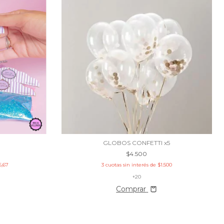
A
GLOBOS CONFETTI x5
$4.500
6,67
3
cuotas sin interés de
$1.500
+20
Comprar