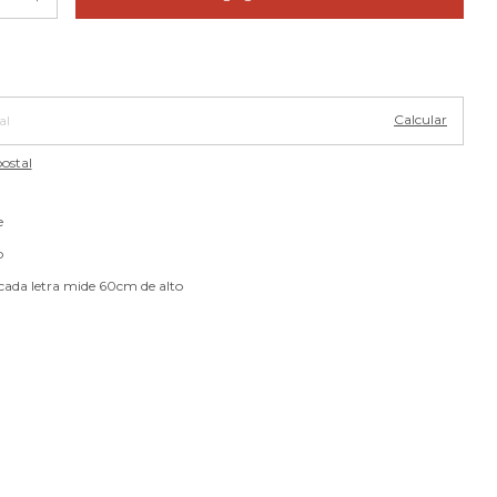
Cambiar CP
 CP:
Calcular
ostal
e
o
ada letra mide 60cm de alto