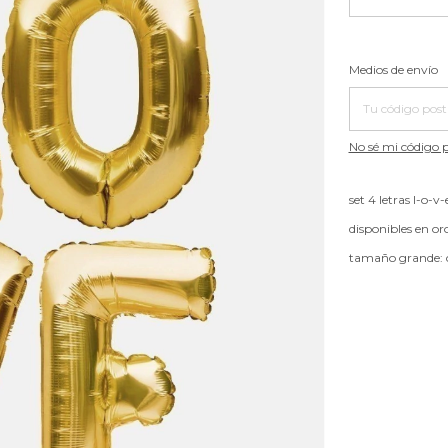
Entregas para el
Medios de envío
No sé mi código p
set 4 letras l-o-v-
disponibles en or
tamaño grande: c