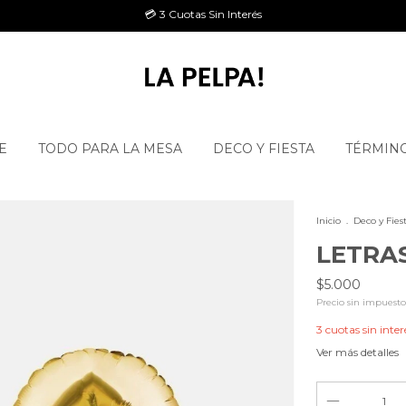
💳 3 Cuotas Sin Interés
E
TODO PARA LA MESA
DECO Y FIESTA
TÉRMINO
Inicio
.
Deco y Fiest
LETRA
$5.000
Precio sin impuest
3
cuotas sin inter
Ver más detalles