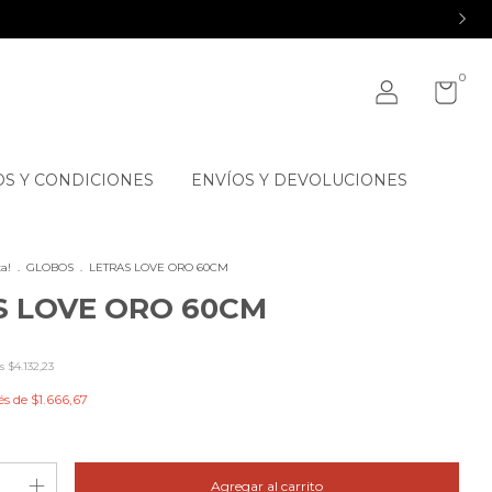
0
S Y CONDICIONES
ENVÍOS Y DEVOLUCIONES
a!
.
GLOBOS
.
LETRAS LOVE ORO 60CM
S LOVE ORO 60CM
os
$4.132,23
és de
$1.666,67