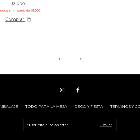
$3.000
cuotas sin interés de
$1.000
Comprar
EMBALAJE
TODO PARA LA MESA
DECO Y FIESTA
TÉRMINOS Y C