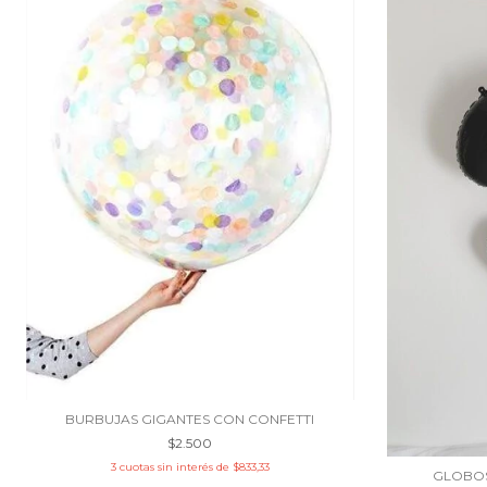
BURBUJAS GIGANTES CON CONFETTI
$2.500
3
cuotas sin interés de
$833,33
GLOBOS