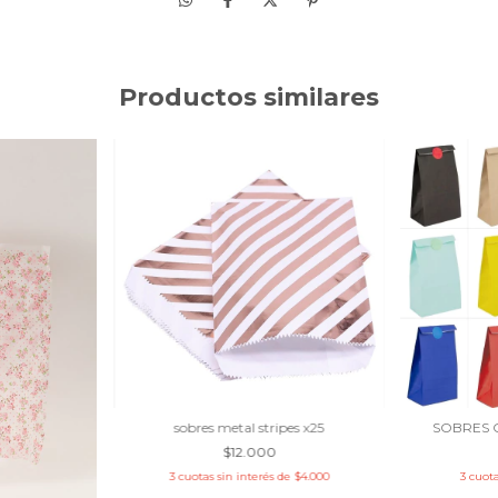
Productos similares
sobres metal stripes x25
SOBRES 
$12.000
3
cuotas sin interés de
$4.000
3
cuota