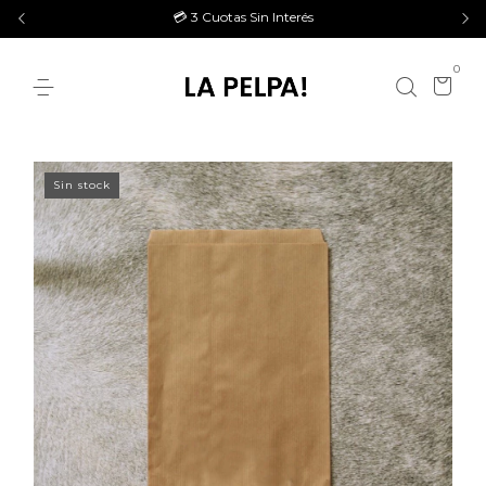
💳 3 Cuotas Sin Interés
0
Sin stock