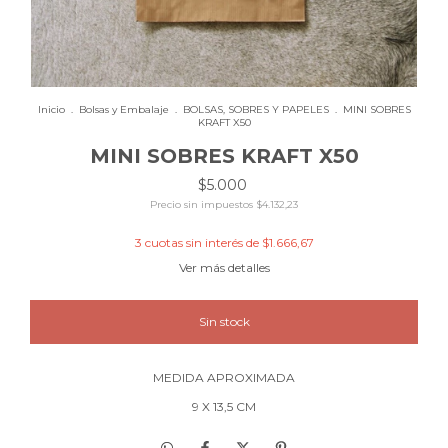
Inicio
.
Bolsas y Embalaje
.
BOLSAS, SOBRES Y PAPELES
.
MINI SOBRES
KRAFT X50
MINI SOBRES KRAFT X50
$5.000
Precio sin impuestos
$4.132,23
3
cuotas sin interés de
$1.666,67
Ver más detalles
MEDIDA APROXIMADA
9 X 13,5 CM