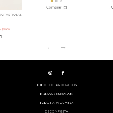
+1
Comprar
RCITAS ROSAS
de
$3.000
TODOS LOS PRODUCTOS
BOLSAS Y EMBALAJE
TODO PARA LA MESA
DECO Y FIESTA