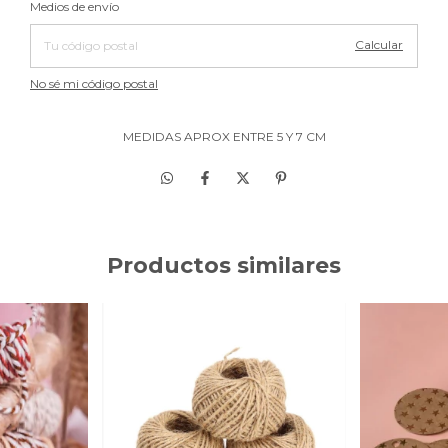
Entregas para el CP:
Medios de envío
Calcular
No sé mi código postal
MEDIDAS APROX ENTRE 5 Y 7 CM
Productos similares