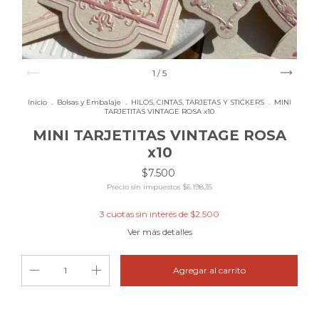
1
/
5
Inicio
.
Bolsas y Embalaje
.
HILOS, CINTAS, TARJETAS Y STICKERS
.
MINI
TARJETITAS VINTAGE ROSA x10
MINI TARJETITAS VINTAGE ROSA
x10
$7.500
Precio sin impuestos
$6.198,35
3
cuotas sin interés de
$2.500
Ver más detalles
Cambiar CP