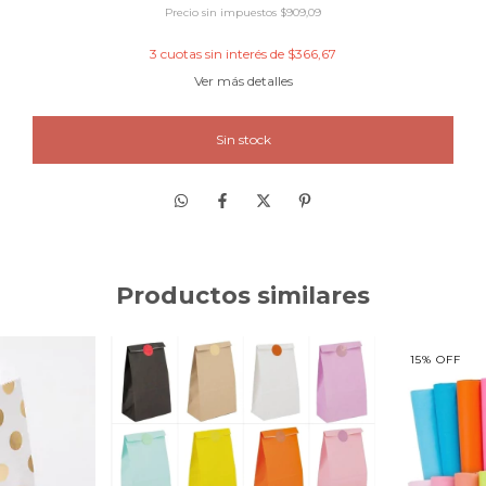
Precio sin impuestos
$909,09
3
cuotas sin interés de
$366,67
Ver más detalles
Productos similares
15
%
OFF