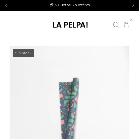
💳 3 Cuotas Sin Interés
0
Sin stock