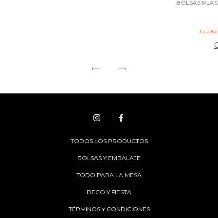
BOLSAS PLAS
3
cuotas
TODOS LOS PRODUCTOS
BOLSAS Y EMBALAJE
TODO PARA LA MESA
DECO Y FIESTA
TÉRMINOS Y CONDICIONES