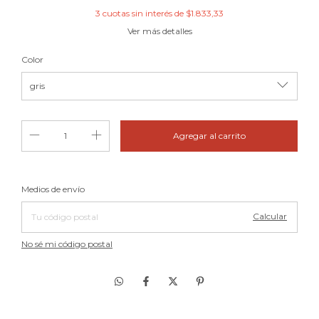
3
cuotas sin interés de
$1.833,33
Ver más detalles
Color
Cambiar CP
Entregas para el CP:
Medios de envío
Calcular
No sé mi código postal