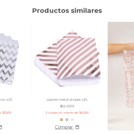
Productos similares
ron x25
sobres metal stripes x25
$12.000
de
$3.500
3
cuotas sin interés de
$4.000
+1
Comprar