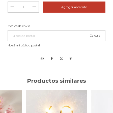
Cambiar CP
Entregas para el CP:
Medios de envío
Calcular
No sé mi código postal
Productos similares