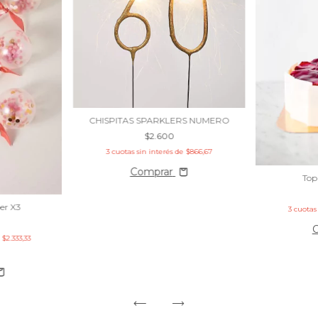
CHISPITAS SPARKLERS NUMERO
$2.600
3
cuotas sin interés de
$866,67
Comprar
Top
er X3
3
cuotas
e
$2.333,33