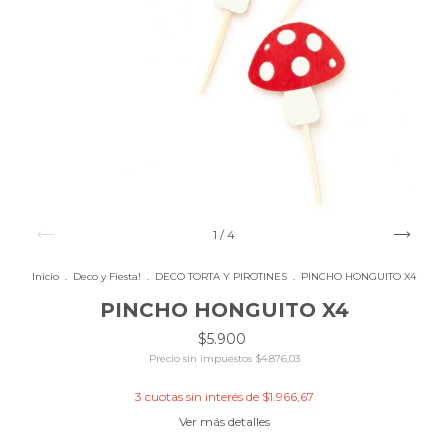
1
/
4
Inicio
.
Deco y Fiesta!
.
DECO TORTA Y PIROTINES
.
PINCHO HONGUITO X4
PINCHO HONGUITO X4
$5.900
Precio sin impuestos
$4.876,03
3
cuotas sin interés de
$1.966,67
Ver más detalles