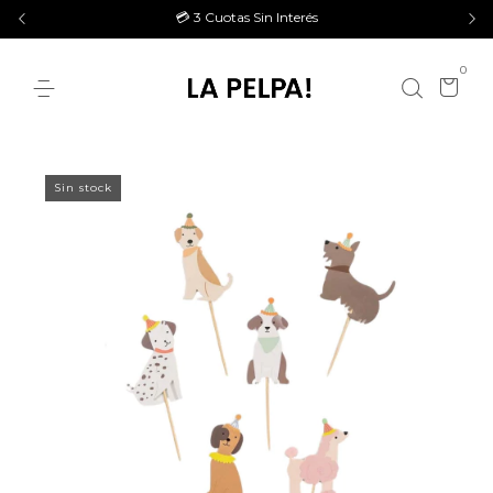
💳 3 Cuotas Sin Interés
0
Sin stock