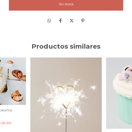
Productos similares
mpleaños
de
$2.000