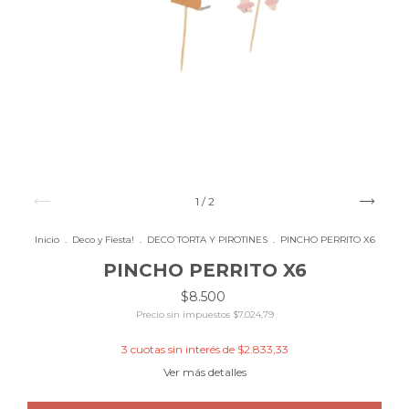
1
/
2
Inicio
.
Deco y Fiesta!
.
DECO TORTA Y PIROTINES
.
PINCHO PERRITO X6
PINCHO PERRITO X6
$8.500
Precio sin impuestos
$7.024,79
3
cuotas sin interés de
$2.833,33
Ver más detalles