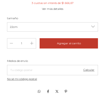
3
cuotas sin interés de
$1.666,67
Ver más detalles
tamaño
Cambiar CP
Entregas para el CP:
Medios de envío
Calcular
No sé mi código postal