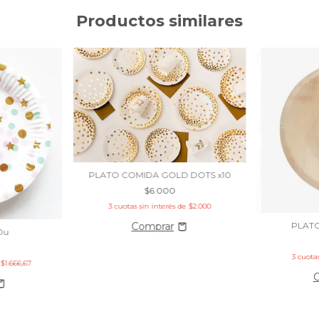
Productos similares
PLATO COMIDA GOLD DOTS x10
$6.000
3
cuotas sin interés de
$2.000
PLAT
10u
3
cuotas
e
$1.666,67