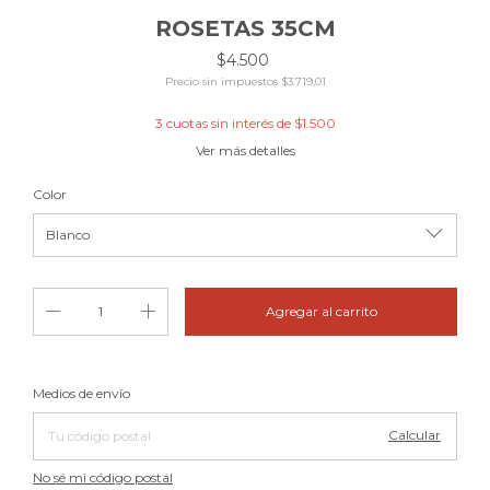
ROSETAS 35CM
$4.500
Precio sin impuestos
$3.719,01
3
cuotas sin interés de
$1.500
Ver más detalles
Color
Cambiar CP
Entregas para el CP:
Medios de envío
Calcular
No sé mi código postal