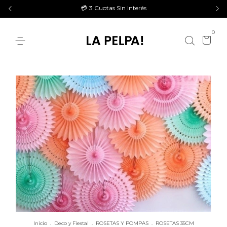
💳 3 Cuotas Sin Interés
0
Inicio
.
Deco y Fiesta!
.
ROSETAS Y POMPAS
.
ROSETAS 35CM