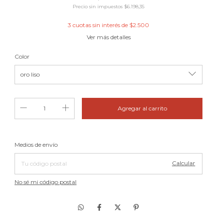
Precio sin impuestos
$6.198,35
3
cuotas sin interés de
$2.500
Ver más detalles
Color
Cambiar CP
Entregas para el CP:
Medios de envío
Calcular
No sé mi código postal