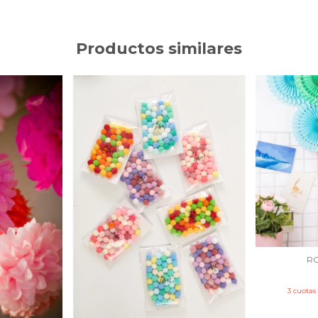
Productos similares
R
3
cuotas