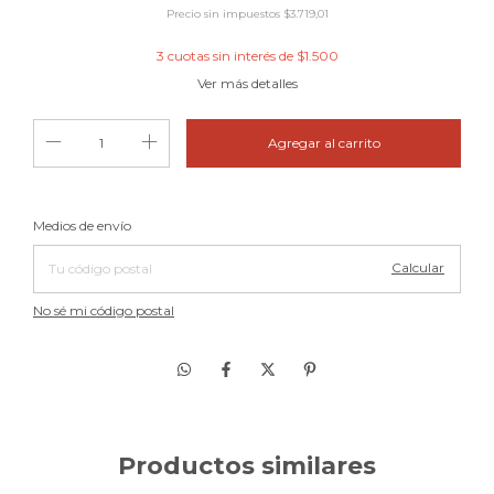
Precio sin impuestos
$3.719,01
3
cuotas sin interés de
$1.500
Ver más detalles
Cambiar CP
Entregas para el CP:
Medios de envío
Calcular
No sé mi código postal
Productos similares