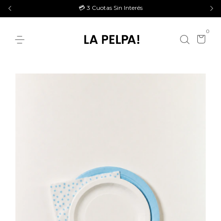
💳 3 Cuotas Sin Interés
0