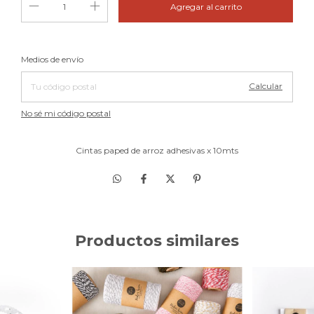
Cambiar CP
Entregas para el CP:
Medios de envío
Calcular
No sé mi código postal
Cintas paped de arroz adhesivas x 10mts
Productos similares