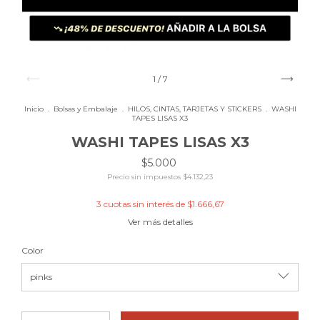
1
/
7
Inicio
.
Bolsas y Embalaje
.
HILOS, CINTAS, TARJETAS Y STICKERS
.
WASHI
TAPES LISAS X3
WASHI TAPES LISAS X3
$5.000
Precio sin impuestos
$4.132,23
3
cuotas sin interés de
$1.666,67
Ver más detalles
Color