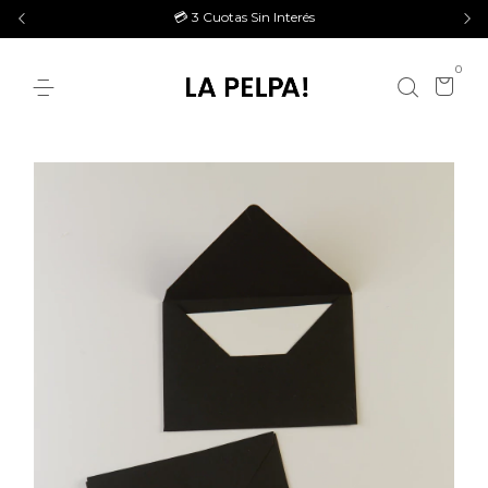
💳 3 Cuotas Sin Interés
0