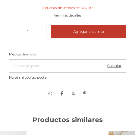
3
cuotas sin interés de
$1.000
Ver más detalles
Cambiar CP
Entregas para el CP:
Medios de envío
Calcular
No sé mi código postal
Productos similares