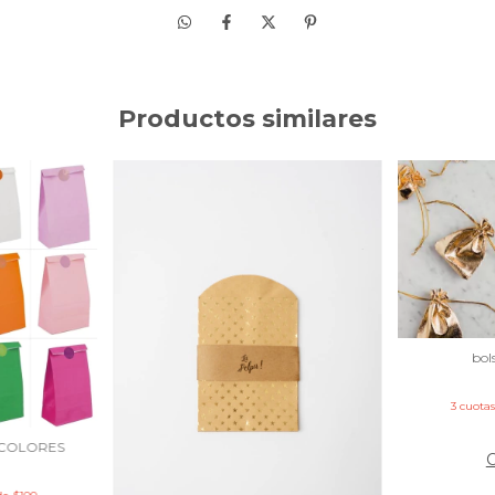
Productos similares
bol
3
cuotas
 COLORES