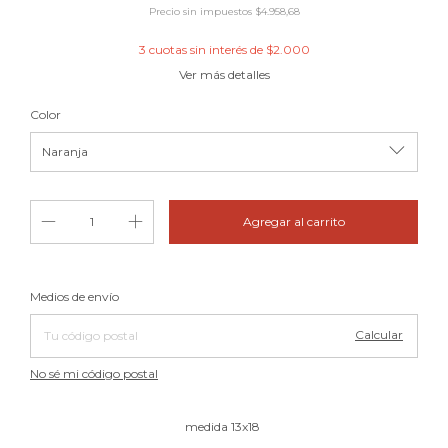
Precio sin impuestos
$4.958,68
3
cuotas sin interés de
$2.000
Ver más detalles
Color
Cambiar CP
Entregas para el CP:
Medios de envío
Calcular
No sé mi código postal
medida 13x18