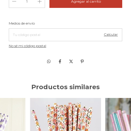
Cambiar CP
Entregas para el CP:
Medios de envío
Calcular
No sé mi código postal
Productos similares