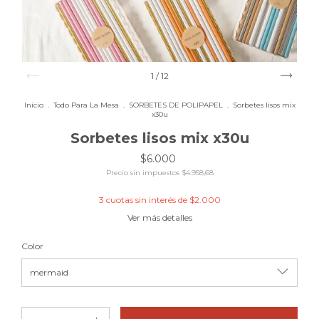
1
/
12
Inicio
.
Todo Para La Mesa
.
SORBETES DE POLIPAPEL
.
Sorbetes lisos mix
x30u
Sorbetes lisos mix x30u
$6.000
Precio sin impuestos
$4.958,68
3
cuotas sin interés de
$2.000
Ver más detalles
Color