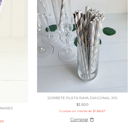
SORBETE PLATA RAYA DIAGONAL X10
$3.500
UNARES
3
cuotas sin interés de
$1.166,67
000