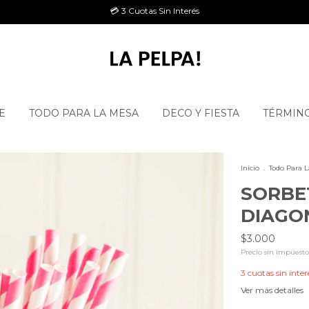
💳 3 Cuotas Sin Interés
E
TODO PARA LA MESA
DECO Y FIESTA
TÉRMINO
Inicio
.
Todo Para 
SORBE
DIAGO
$3.000
Precio sin impuest
3
cuotas sin inter
Ver más detalles