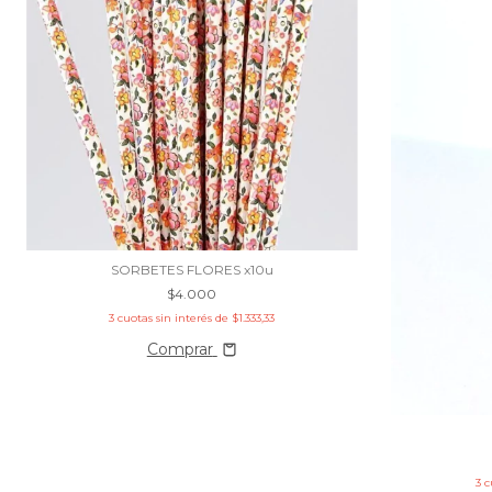
SORBETES FLORES x10u
$4.000
3
cuotas sin interés de
$1.333,33
Comprar
3
c