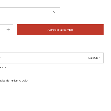
Cambiar CP
 CP:
Calcular
ostal
ades del mismo color