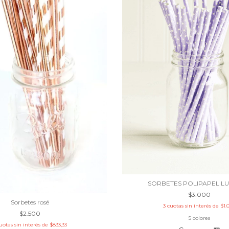
SORBETES POLIPAPEL L
$3.000
Sorbetes rosé
3
cuotas sin interés de
$1.
$2.500
5 colores
uotas sin interés de
$833,33