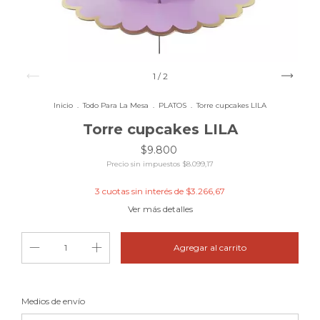
1
/
2
Inicio
.
Todo Para La Mesa
.
PLATOS
.
Torre cupcakes LILA
Torre cupcakes LILA
$9.800
Precio sin impuestos
$8.099,17
3
cuotas sin interés de
$3.266,67
Ver más detalles
Cambiar CP
Entregas para el CP:
Medios de envío