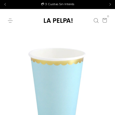
💳 3 Cuotas Sin Interés
0