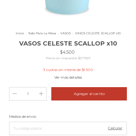
Inicio
.
Todo Para La Mesa
.
VASOS
.
VASOS CELESTE SCALLOP x10
VASOS CELESTE SCALLOP x10
$4.500
Precio sin impuestos
$3.719,01
3
cuotas sin interés de
$1.500
Ver más detalles
Cambiar CP
Entregas para el CP:
Medios de envío
Calcular