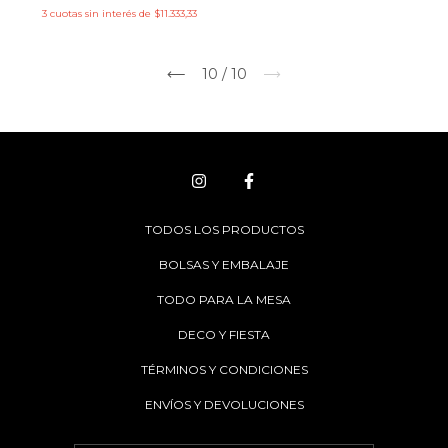
3
cuotas sin interés de
$11.333,33
10
/
10
TODOS LOS PRODUCTOS
BOLSAS Y EMBALAJE
TODO PARA LA MESA
DECO Y FIESTA
TÉRMINOS Y CONDICIONES
ENVÍOS Y DEVOLUCIONES