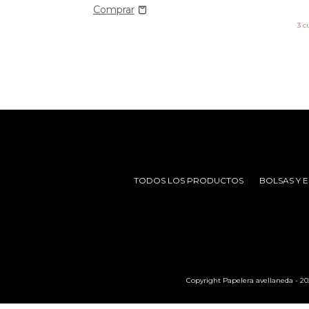
3
c
TODOS LOS PRODUCTOS
BOLSAS Y 
Copyright Papelera avellaneda - 202