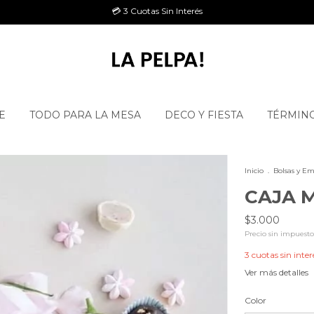
💳 3 Cuotas Sin Interés
E
TODO PARA LA MESA
DECO Y FIESTA
TÉRMINO
Inicio
.
Bolsas y Em
CAJA 
$3.000
Precio sin impuest
3
cuotas sin inter
Ver más detalles
Color