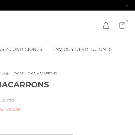
0
S Y CONDICIONES
ENVÍOS Y DEVOLUCIONES
balaje
.
CAJAS
.
CAJA MACARRONS
MACARRONS
os
$2.479,34
és de
$1.000