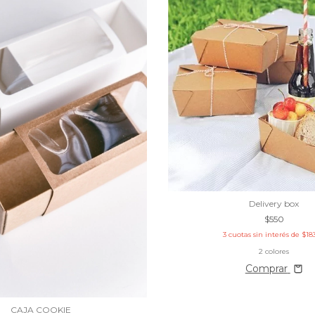
Delivery box
$550
3
cuotas sin interés de
$18
2 colores
Comprar
CAJA COOKIE