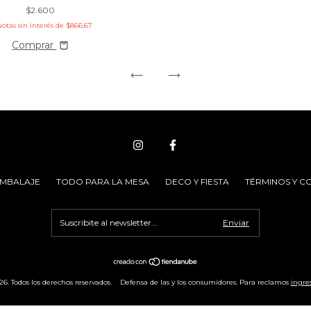
$2.600
uotas sin interés de
$866,67
Comprar
EMBALAJE
TODO PARA LA MESA
DECO Y FIESTA
TÉRMINOS Y C
6. Todos los derechos reservados.
Defensa de las y los consumidores. Para reclamos
ingres