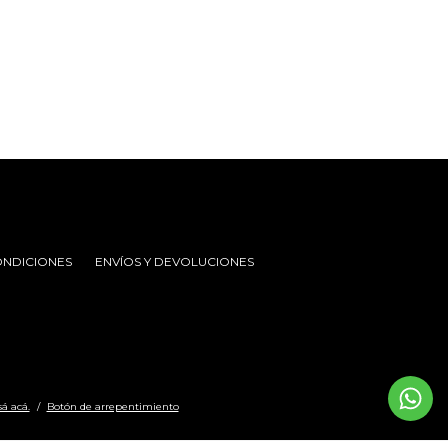
ONDICIONES
ENVÍOS Y DEVOLUCIONES
á acá.
/
Botón de arrepentimiento