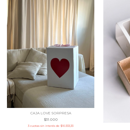
CAJA LOVE SORPRESA
$31.000
3
cuotas sin interés de
$10.333,33