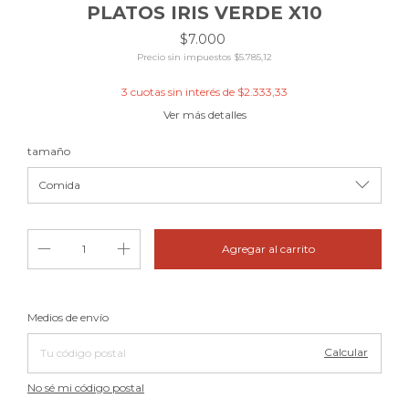
PLATOS IRIS VERDE X10
$7.000
Precio sin impuestos
$5.785,12
3
cuotas sin interés de
$2.333,33
Ver más detalles
tamaño
Cambiar CP
Entregas para el CP:
Medios de envío
Calcular
No sé mi código postal