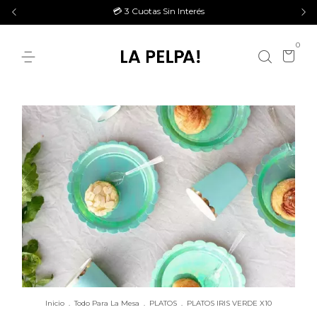
💳 3 Cuotas Sin Interés
0
Inicio
.
Todo Para La Mesa
.
PLATOS
.
PLATOS IRIS VERDE X10