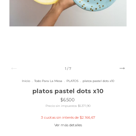
1
/
7
Inicio
.
Todo Para La Mesa
.
PLATOS
.
platos pastel dots x10
platos pastel dots x10
$6.500
Precio sin impuestos
$5.371,90
3
cuotas sin interés de
$2.166,67
Ver más detalles