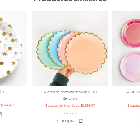
10u
Platos de comida scallop x10u
PLATO
$8.000
e
$1.666,67
3
cuotas sin interés de
$2.666,67
3
cuotas
4 colores
Comprar