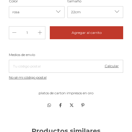
Color
tamaño
Cambiar CP
Entregas para el CP:
Medios de envío
Calcular
No sé mi código postal
platos de carton impresos en oro
Productos similares